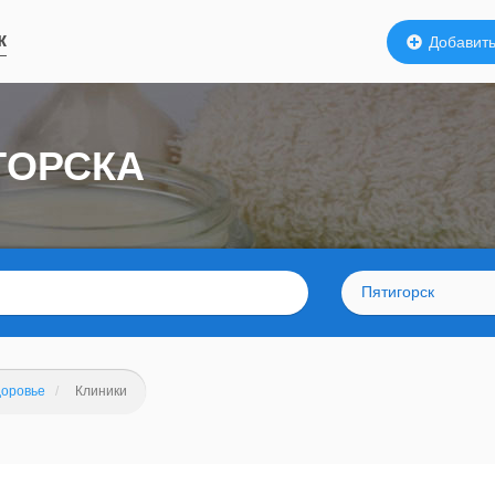
к
Добавить
ГОРСКА
Пятигорск
доровье
Клиники