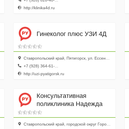
+7 (928) 828-40-...
http://klinika4d.ru
Гинеколог плюс УЗИ 4Д
Ставропольский край, Пятигорск, ул. Ессентукская, 28д
+7 (928) 364-61-...
http://uzi-pyatigorsk.ru
Консультативная
поликлиника Надежда
Ставропольский край, городской округ Город-курорт Пятигорск, поселок городского типа Горячеводский, проспект Советской Армии, 17