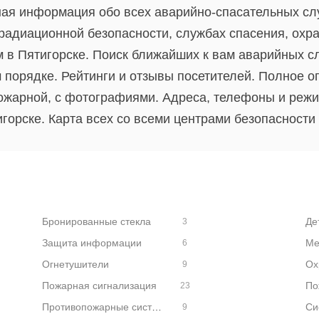
ная информация обо всех аварийно-спасательных слу
 радиационной безопасности, службах спасения, охр
 в Пятигорске. Поиск ближайших к вам аварийных с
 порядке. Рейтинги и отзывы посетителей. Полное о
пожарной, с фотографиями. Адреса, телефоны и режи
горске. Карта всех со всеми центрами безопасности 
Бронированные стекла
Де
3
Защита информации
Ме
6
Огнетушители
Ох
9
Пожарная сигнализация
По
23
Противопожарные системы
Си
9